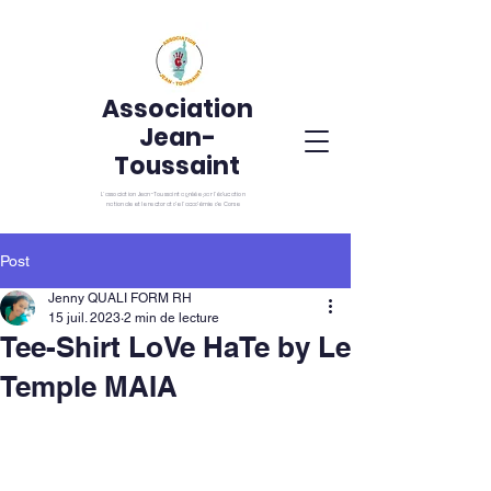
Association
Jean-
Toussaint
L’association Jean-Toussaint agréée par l’éducation
nationale et le rectorat de l’académie de Corse
Post
Jenny QUALI FORM RH
15 juil. 2023
2 min de lecture
Tee-Shirt LoVe HaTe by Le
Temple MAIA